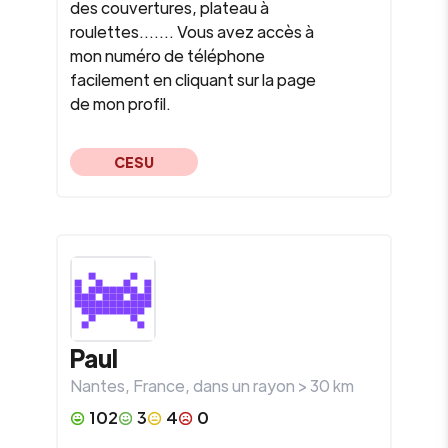
des couvertures, plateau à
roulettes....... Vous avez accès à
mon numéro de téléphone
facilement en cliquant sur la page
de mon profil.
CESU
Paul
Nantes
,
France
, dans un rayon >
30
km
102
3
4
0