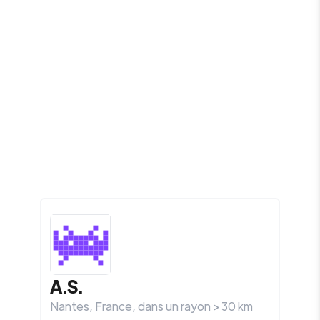
A.S.
Nantes
,
France
, dans un rayon >
30
km