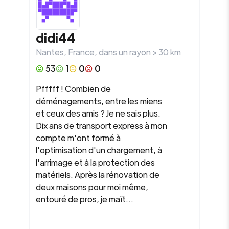
didi44
Nantes
,
France
, dans un rayon >
30
km
53
1
0
0
Pfffff ! Combien de
déménagements, entre les miens
et ceux des amis ? Je ne sais plus.
Dix ans de transport express à mon
compte m'ont formé à
l'optimisation d'un chargement, à
l'arrimage et à la protection des
matériels. Après la rénovation de
deux maisons pour moi même,
entouré de pros, je maît...