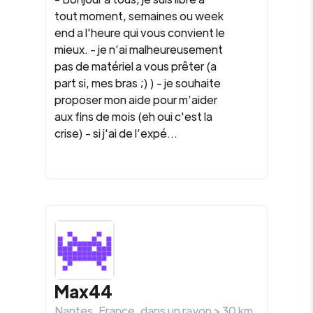
tout moment, semaines ou week
end a l'heure qui vous convient le
mieux. - je n’ai malheureusement
pas de matériel a vous prêter (a
part si, mes bras ;) ) - je souhaite
proposer mon aide pour m’aider
aux fins de mois (eh oui c'est la
crise) - si j'ai de l’expé...
Max44
Nantes
,
France
, dans un rayon >
30
km