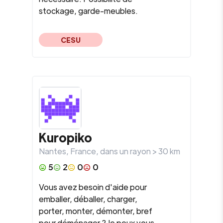
stockage, garde-meubles.
CESU
Kuropiko
Nantes
,
France
, dans un rayon >
30
km
5
2
0
0
Vous avez besoin d'aide pour
emballer, déballer, charger,
porter, monter, démonter, bref
pour déménager ? Je peux vous