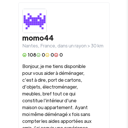
momo44
Nantes
,
France
, dans un rayon >
30
km
108
0
0
0
Bonjour, je me tiens disponible
pour vous aider à déménager,
c'est à dire, port de cartons,
d'objets, électroménager,
meubles, bref tout ce qui
constitue l'intérieur d'une
maison ou appartement. Ayant
moi même déménagé x fois sans
compter les aides apportées aux
amis, j'ai acquis une expérience