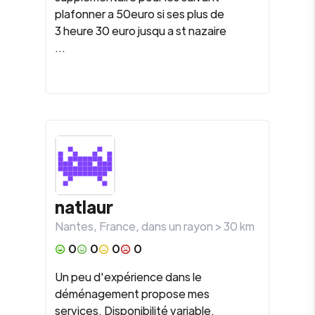
plafonner a 50euro si ses plus de
3 heure 30 euro jusqu a st nazaire
...
natlaur
Nantes
,
France
, dans un rayon >
30
km
0
0
0
0
Un peu d'expérience dans le
déménagement propose mes
services. Disponibilité variable.