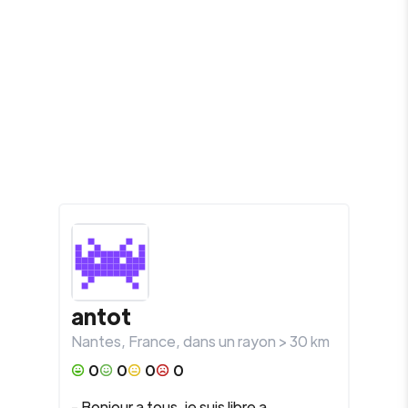
antot
Nantes
,
France
, dans un rayon >
30
km
0
0
0
0
- Bonjour a tous, je suis libre a