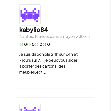
kabylio84
Nantes
,
France
, dans un rayon >
30
km
0
0
0
0
Je suis disponible 24h sur 24h et
7 jours sur 7... je peux vous aider
à porter des cartons, des
meubles,ect...