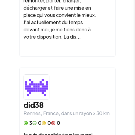
remonter, porter, charger,
décharger et faire une mise en
place qui vous convient le mieux.
J'ai actuellement du temps
devant moi, je me tiens donc à
votre disposition. La dis...
did38
Rennes
,
France
, dans un rayon >
30
km
3
0
0
0
Je suis disponible tous les mardi