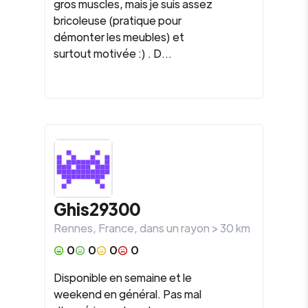
gros muscles, mais je suis assez
bricoleuse (pratique pour
démonter les meubles) et
surtout motivée :) . D...
Ghis29300
Rennes
,
France
, dans un rayon >
30
km
0
0
0
0
Disponible en semaine et le
weekend en général. Pas mal