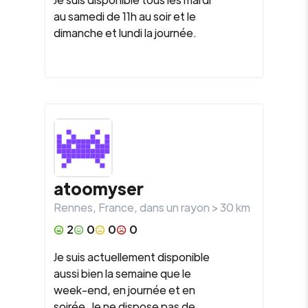
au samedi de 11h au soir et le
dimanche et lundi la journée.
atoomyser
Rennes
,
France
, dans un rayon >
30
km
2
0
0
0
Je suis actuellement disponible
aussi bien la semaine que le
week-end, en journée et en
soirée. Je ne dispose pas de