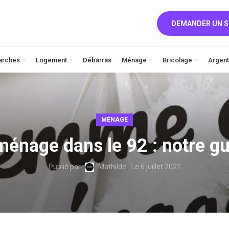
DEMANDER UN S
arches
Logement
Débarras
Ménage
Bricolage
Argent
MÉNAGE
énage dans le 92 : notre gu
Publié par
Mathilde
Le 6 juillet 2021