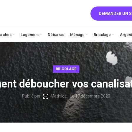
DEMANDER UN S
arches
Logement
Débarras
Ménage
Bricolage
Argent
BRICOLAGE
nt déboucher vos canalisat
Publié par
Mathilde
Le 17 décembre 2020